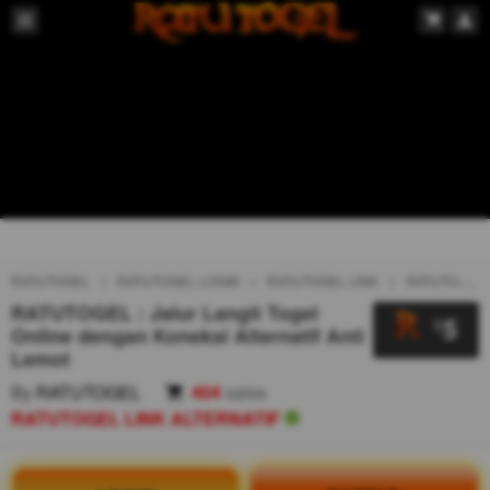
RATUTOGEL
RATUTOGEL LOGIN
RATUTOGEL LINK
RATUTOGEL ALTERNATIF
RATUTOGEL : Jalur Langit Togel
5
$
Online dengan Koneksi Alternatif Anti
Lemot
By
RATUTOGEL
404
sales
RATUTOGEL LINK ALTERNATIF