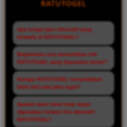
RATUTOGEL
Apa fungsi jalur alternatif yang
tersedia di RATUTOGEL?
Jalur alternatif RATUTOGEL berfungsi
Bagaimana cara memastikan link
sebagai pilihan akses cadangan ketika
RATUTOGEL yang digunakan benar?
alamat utama sedang sulit dijangkau atau
mengalami kepadatan koneksi. Pengguna
Pastikan alamat RATUTOGEL diperoleh
Kenapa RATUTOGEL menyediakan
dapat berpindah jalur tanpa perlu
melalui kanal resmi dan periksa kembali
lebih dari satu jalur login?
membuat akun baru sehingga akses ke
nama domain sebelum memasukkan
RATUTOGEL tetap praktis.
informasi akun. Hindari halaman tidak
RATUTOGEL menyediakan beberapa jalur
Apakah akun lama tetap dapat
dikenal yang meminta data tambahan,
agar pengguna mempunyai pilihan ketika
digunakan melalui link alternatif
kode verifikasi, atau informasi pribadi di
salah satu alamat mengalami kendala
RATUTOGEL?
luar proses login normal.
jaringan. Sistem tersebut membantu