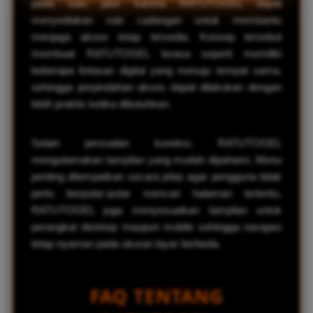
pada satu jalur karena RATUTOGEL dapat
menyediakan rute cadangan untuk membantu
menjaga akses tetap tersedia. Konsep tersebut
membuat RATUTOGEL terasa seperti memiliki
beberapa lintasan digital yang menuju tempat sama,
sehingga perpindahan akses dapat dilakukan dengan
lebih praktis ketika dibutuhkan.
Selain persoalan koneksi, RATUTOGEL
mengutamakan tampilan yang mudah dipahami. Menu
penting ditempatkan secara jelas agar pengguna tidak
perlu berputar-putar mencari halaman tertentu.
RATUTOGEL juga menyesuaikan tampilan untuk
perangkat desktop maupun mobile sehingga navigasi
tetap nyaman pada ukuran layar berbeda.
FAQ TENTANG